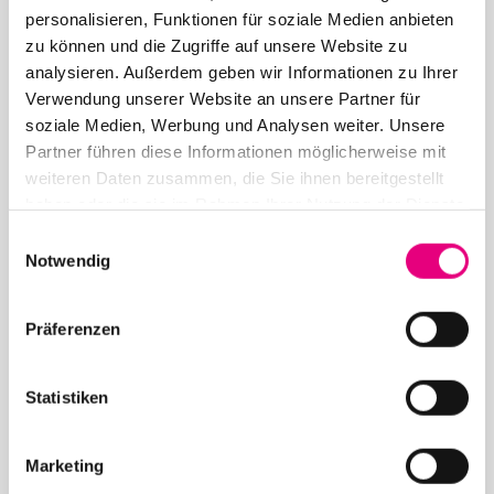
personalisieren, Funktionen für soziale Medien anbieten
zu können und die Zugriffe auf unsere Website zu
analysieren. Außerdem geben wir Informationen zu Ihrer
Verwendung unserer Website an unsere Partner für
soziale Medien, Werbung und Analysen weiter. Unsere
Partner führen diese Informationen möglicherweise mit
12. Mai 2026
weiteren Daten zusammen, die Sie ihnen bereitgestellt
haben oder die sie im Rahmen Ihrer Nutzung der Dienste
28. Enjoy Jazz Festival – Eröffnung mit Souad
Massi feat. Youssoupha – Vorverkauf beginnt
gesammelt haben.
Einwilligungsauswahl
Notwendig
Präferenzen
Statistiken
24. April 2026
28. Enjoy Jazz Festival – Weltstar Gregory Porter
Marketing
im Rosengarten Mannheim – Vorverkauf startet