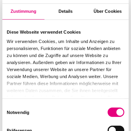
Staatlichen Hochschule für Musik und Darstellende
Zustimmung
Details
Über Cookies
Kunst Mannheim und ist darüber hinaus Dozent am
Konservatorium Winterthur sowie am Jazzcampus
Basel. Seine langjährige Erfahrung in Rhythmus,
Diese Webseite verwendet Cookies
Improvisation und dem kreativen Dialog zwischen
Wir verwenden Cookies, um Inhalte und Anzeigen zu
unterschiedlichen musikalischen Stilen prägt nicht nur
personalisieren, Funktionen für soziale Medien anbieten
zu können und die Zugriffe auf unsere Website zu
seine Lehrtätigkeit, sondern auch sein künstlerisches
analysieren. Außerdem geben wir Informationen zu Ihrer
Schaffen.
Verwendung unserer Website an unsere Partner für
soziale Medien, Werbung und Analysen weiter. Unsere
Sein Antrittskonzert verspricht einen besonderen
Partner führen diese Informationen möglicherweise mit
Abend mit einem Repertoire zwischen Latin Jazz,
weiteren Daten zusammen, die Sie ihnen bereitgestellt
Flamenco und weiteren Klangwelten. Die Musik
haben oder die sie im Rahmen Ihrer Nutzung der Dienste
verbindet die mitreißende Energie eines Live-Konzerts
gesammelt haben.
Einwilligungsauswahl
mit Momenten des bewussten Zuhörens – voller Puls,
Notwendig
mit Raum zum Tanzen und zugleich zum Entdecken
feiner musikalischer Details.
Präferenzen