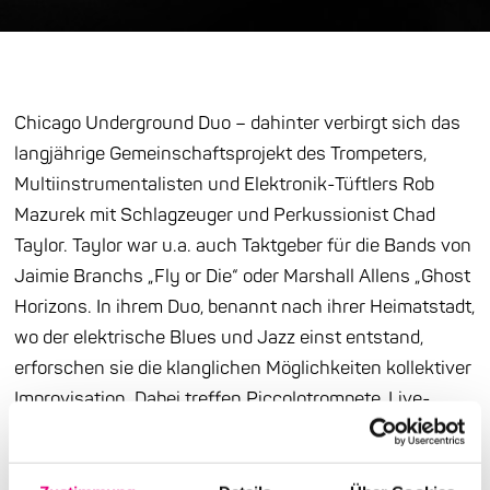
Chicago Underground Duo – dahinter verbirgt sich das
langjährige Gemeinschaftsprojekt des Trompeters,
Multiinstrumentalisten und Elektronik-Tüftlers Rob
Mazurek mit Schlagzeuger und Perkussionist Chad
Taylor. Taylor war u.a. auch Taktgeber für die Bands von
Jaimie Branchs „Fly or Die“ oder Marshall Allens „Ghost
Horizons. In ihrem Duo, benannt nach ihrer Heimatstadt,
wo der elektrische Blues und Jazz einst entstand,
erforschen sie die klanglichen Möglichkeiten kollektiver
Improvisation. Dabei treffen Piccolotrompete, Live-
Sampling und Modular-Synthesizer auf virtuos
geschichtete Rhythmus-Texturen. „Hyperglyph“ ist ihr