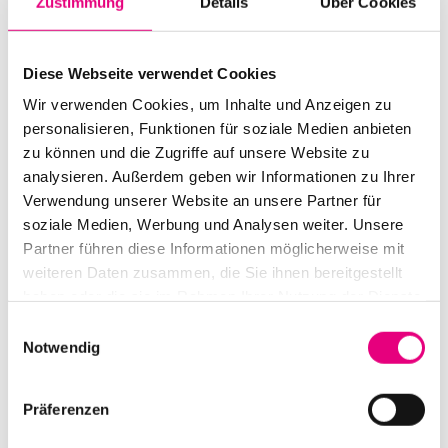
erstes Album seit „Locus“ vor 11 Jahren und das achte
Zustimmung
Details
Über Cookies
des Chicagoer Duos, das sich vor fast dreißig Jahren
gründete. Die drei Sätze von Mazureks „Egyptian Suite“
Diese Webseite verwendet Cookies
sind seinem 2010 verstorbenen Mentor Bill Dixon
Wir verwenden Cookies, um Inhalte und Anzeigen zu
gewidmet. Intensiv und berührend.
personalisieren, Funktionen für soziale Medien anbieten
zu können und die Zugriffe auf unsere Website zu
analysieren. Außerdem geben wir Informationen zu Ihrer
Verwendung unserer Website an unsere Partner für
soziale Medien, Werbung und Analysen weiter. Unsere
Partner führen diese Informationen möglicherweise mit
weiteren Daten zusammen, die Sie ihnen bereitgestellt
haben oder die sie im Rahmen Ihrer Nutzung der Dienste
gesammelt haben.
Einwilligungsauswahl
Notwendig
Präferenzen