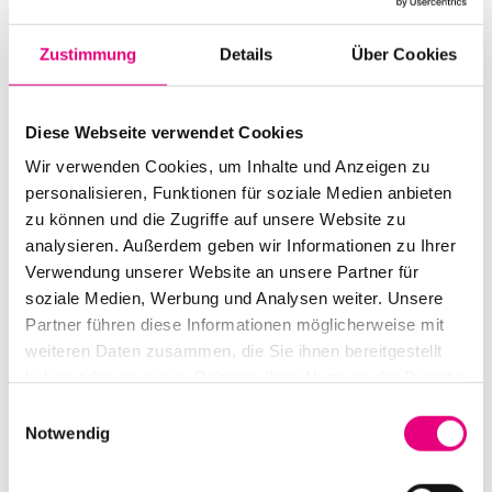
Belästigung oder Unterdrückung. So heißt es in ihrem
Mission Statement: „Wenn du unsere Party betrittst,
Zustimmung
Details
Über Cookies
erklärst du dich automatisch mit dem „Love Is
Everywhere“-Party-Gelöbnis einverstanden: Deine
Mittänzer:innen mit Respekt und Liebe zu behandeln,
Diese Webseite verwendet Cookies
mit Wärme, Klangfülle und Klarheit.“ Bei Enjoy Jazz ist
Wir verwenden Cookies, um Inhalte und Anzeigen zu
„Love is Everywhere“ erstmals außerhalb Londons zu
personalisieren, Funktionen für soziale Medien anbieten
erleben.
zu können und die Zugriffe auf unsere Website zu
analysieren. Außerdem geben wir Informationen zu Ihrer
Verwendung unserer Website an unsere Partner für
soziale Medien, Werbung und Analysen weiter. Unsere
Partner führen diese Informationen möglicherweise mit
weiteren Daten zusammen, die Sie ihnen bereitgestellt
haben oder die sie im Rahmen Ihrer Nutzung der Dienste
gesammelt haben.
Einwilligungsauswahl
Notwendig