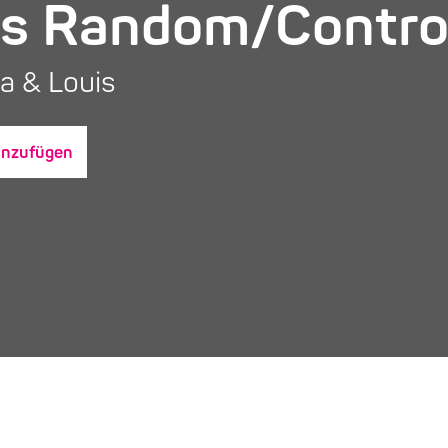
´s Random/Contro
a & Louis
inzufügen