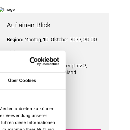
Auf einen Blick
Beginn:
Montag, 10. Oktober 2022, 20:00
Einlass:
19:00
Ort:
Ella & Louis
, Rosengartenplatz 2,
Mannheim, 68161, Deutschland
Über Cookies
Bestuhlung:
bestuhlt
Tickets:
26 EUR
 Medien anbieten zu können
Abendkasse:
hrer Verwendung unserer
 führen diese Informationen
ie im Rahmen Ihrer Nutzung