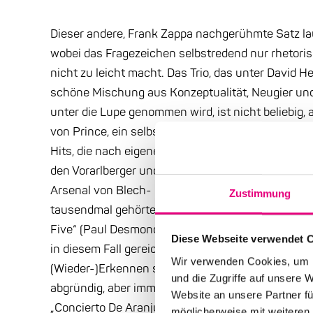
Dieser andere, Frank Zappa nachgerühmte Satz lau
wobei das Fragezeichen selbstredend nur rhetorisch
nicht zu leicht macht. Das Trio, das unter David He
schöne Mischung aus Konzeptualität, Neugier und
unter die Lupe genommen wird, ist nicht beliebig,
von Prince, ein selbst-komponiertes „Realbook“ ode
Hits, die nach eigener Aussage Helbrocks musikali
den Vorarlberger und Wahlberliner mit der Joe Za
Arsenal von Blech- und Holzblasinstrumenten, Pe
Zustimmung
tausendmal gehörter Hits von „Spain“ (Chick Cor
Five“ (Paul Desmond) bis hin zu „Mercy Mercy Me
Diese Webseite verwendet 
in diesem Fall gereicht es zum Vorteil. Die Hits bl
Wir verwenden Cookies, um I
(Wieder-)Erkennen sind mal überraschend, mal irr
und die Zugriffe auf unsere 
abgründig, aber immer virtuos beim Einsatz der a
Website an unsere Partner fü
„Concierto De Aranjuez“ komprimiert und „Take Fi
möglicherweise mit weiteren