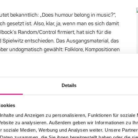
tet bekanntlich: „Does humour belong in music?“,
 gesetzt ist. Also, klar, ja, wenn man es sich damit
lbock’s Random/Control firmiert, hat sich für die
 Spielwitz entschieden. Das Ausgangsmaterial, das
 aber undogmatisch gewählt: Folklore, Kompositionen
r eine Girlande eigentlich längst totgespielter Piano-
schen Horizont erweitert. Und spielt sich das Trio um
winul-Gedächtniswollkappe mit Klavier und einem
rkussion und Stimme(n) durch eine Girlande
Details
ea) über „Watermelon Man“ (Herbie Hancock) und „Take
rcy“ (Joe Zawinul). Tausendmal gehört? Mag sein, aber
Cookies
eiben Hits, aber die Arrangements, die Wege bis zum
nhalte und Anzeigen zu personalisieren, Funktionen für soziale
itierend, mal augenzwinkernd, mal dekonstruktiv, mal
Website zu analysieren. Außerdem geben wir Informationen zu I
uf der Bühne verfügbaren Möglichkeiten. Da wird das
r soziale Medien, Werbung und Analysen weiter. Unsere Partner
ve“ auf die Alm gebeamt. Höchster Unterhaltungswert!
 Daten zusammen, die Sie ihnen bereitgestellt haben oder die s