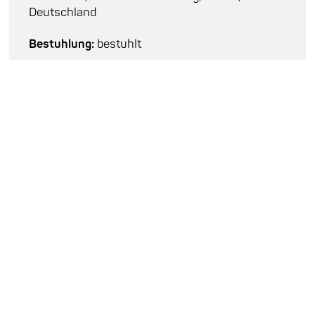
Deutschland
Bestuhlung:
bestuhlt
Tickets:
18,50 EUR
Abendkasse:
20,00 EUR
Tickets kaufen
Besetzung
Achim Kaufmann : p
Rudi Mahall : bcl
Fabian Dudek : sax