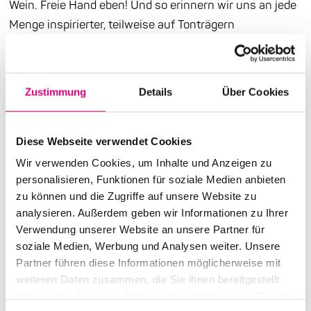
Wein. Freie Hand eben! Und so erinnern wir uns an jede
Menge inspirierter, teilweise auf Tonträgern
dokumentierter Begegnungen mit u.a. Marilyn Crispell,
Aki Takase, Alexander von Schlippenbach, Conny Bauer,
Christopher Dell, Jeff Parker, Luc Ex, Chris Jarrett oder
Zustimmung
Details
Über Cookies
– öfter mal – Sebastian Gramss. Was jedoch sämtliche
Carte Blanche-Besetzungen eint: Nie standen mehr als
vier Musiker:innen auf der Bühne. Insofern ist nicht nur
Diese Webseite verwendet Cookies
die Allstar-Band von 2022 eine kleine Sensation,
Wir verwenden Cookies, um Inhalte und Anzeigen zu
sondern auch die Tatsache, dass es sich um ein Sextett
personalisieren, Funktionen für soziale Medien anbieten
zu können und die Zugriffe auf unsere Website zu
handelt. So viele dabei, man könnte meinen, es handle
analysieren. Außerdem geben wir Informationen zu Ihrer
sich um ein Orchester. Zwinker, zwinker! Ein Orchester
Verwendung unserer Website an unsere Partner für
mit zwei Unbekannten, denn mit Achim Kaufmann und
soziale Medien, Werbung und Analysen weiter. Unsere
Fabian Dudek hat Erwin Ditzner noch nie gespielt,
Partner führen diese Informationen möglicherweise mit
während bei dem Konzert, das die Carte blanche
weiteren Daten zusammen, die Sie ihnen bereitgestellt
seinerzeit initiierte, Rudi Mahall und Sebastian Gramss
haben oder die sie im Rahmen Ihrer Nutzung der Dienste