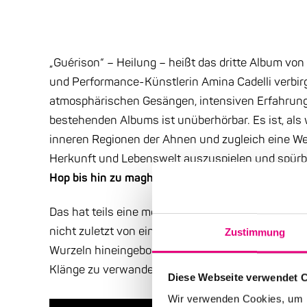
„Guérison“ – Heilung – heißt das dritte Album von
und Performance-Künstlerin Amina Cadelli verbirgt
atmosphärischen Gesängen, intensiven Erfahrun
bestehenden Albums ist unüberhörbar. Es ist, als 
inneren Regionen der Ahnen und zugleich eine Wei
Herkunft und Lebenswelt auszuspielen und spür
Hop bis hin zu maghrebinischen Musiken
.
Das hat teils eine melancholische Dimension, et
nicht zuletzt von einer „verwundeten Kindheit“ hand
Zustimmung
Wurzeln hineingeboren, vermag Zerrissenheit in 
Klänge zu verwandeln.
Diese Webseite verwendet 
Wir verwenden Cookies, um I