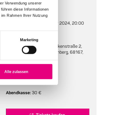
hrer Verwendung unserer
Auf einen Blick
 führen diese Informationen
ie im Rahmen Ihrer Nutzung
Beginn:
Freitag, 11. Oktober 2024, 20:00
Einlass:
19:00
Marketing
Ort:
Alte Feuerwache
, Brückenstraße 2,
Mannheim, Baden-Württemberg, 68167,
Deutschland
Bestuhlung:
bestuhlt
Alle zulassen
Tickets:
29,50 €
Abendkasse:
30 €