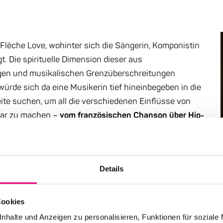
 Flèche Love, wohinter sich die Sängerin, Komponistin
. Die spirituelle Dimension dieser aus
gen und musikalischen Grenzüberschreitungen
würde sich da eine Musikerin tief hineinbegeben in die
te suchen, um all die verschiedenen Einflüsse von
bar zu machen –
vom französischen Chanson über Hip-
was Schmerzhaftes schimmert durch die Stücke, die
eln. Cadelli, in Genf in eine Familie mit algerischen
Details
schwermütige und zugleich euphorischtrostreiche
Cookies
nhalte und Anzeigen zu personalisieren, Funktionen für soziale