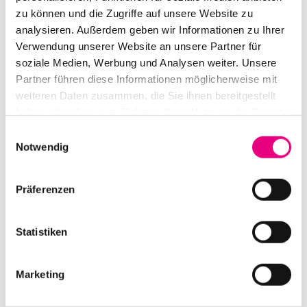
Abendprogramm für einen spezifischen Raum
zu können und die Zugriffe auf unsere Website zu
analysieren. Außerdem geben wir Informationen zu Ihrer
erarbeiten, der alle Sinne des Publikums und der
Verwendung unserer Website an unsere Partner für
beteiligten Künstler:innen beansprucht. Also eine
soziale Medien, Werbung und Analysen weiter. Unsere
möglichst offene, Genre-Grenzen und Schubladen
Partner führen diese Informationen möglicherweise mit
öffnende musikalische Improvisation für Auge und Ohr,
weiteren Daten zusammen, die Sie ihnen bereitgestellt
dazu noch Angebote für Geschmack (Koch, Barkeeper)
haben oder die sie im Rahmen Ihrer Nutzung der Dienste
und Geruch. Ein sinnliches Erlebnisbad in Atmosphären
gesammelt haben.
Einwilligungsauswahl
und Improvisationen – ein Gelingen mit Resonanz, das
Notwendig
jetzt gewissermaßen eine neue Stufe in Sachen
„geschmackvolle Musik“ zündet. Hmmm, mundet!
Präferenzen
Statistiken
Marketing