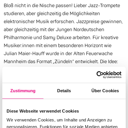
Bloß nicht in die Nische passen! Lieber Jazz-Trompete
studieren, aber gleichzeitig die Möglichkeiten
elektronischer Musik erforschen. Jazzpreise gewinnen,
aber gleichzeitig mit der Jungen Nordeutschen
Philharmonie und Samy Deluxe arbeiten. Für kreative
Musiker:innen mit einem besonderen Horizont wie
Julian Maier-Hauff wurde in der Alten Feuerwache
Mannheim das Format „Zündeln“ entwickelt. Die Idee:
Ein(e) regionale(r) Künstler:in bekommt die Gelegenheit,
sich einen Gast oder auch mehrere Gäste einzuladen,
um ergebnisoffen miteinander eine Idee zu entwickeln
Zustimmung
Details
Über Cookies
und zu erproben. Sämtliche Sparten der Künste sind
dabei erlaubt und kombinierbar. Dieses „offene“ Konzept
wurde bereits mehrfach erfolgreich realisiert. 2022,
Diese Webseite verwendet Cookies
nach der Pandemie-Pause, war es an Julian Maier-
Wir verwenden Cookies, um Inhalte und Anzeigen zu
Hauff zu zündeln. Seine Idee: Warum nicht ein
personalisieren, Funktionen für soziale Medien anbieten