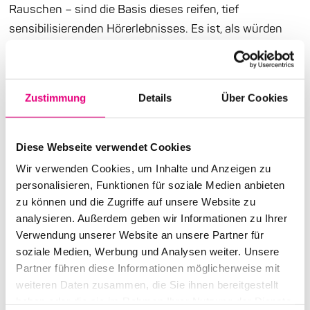
Rauschen – sind die Basis dieses reifen, tief
sensibilisierenden Hörerlebnisses. Es ist, als würden
sich atmosphärische Geräusche, Stimmen, Klangfarben
stetig verdichten und man selbst in einem geradezu
meditativ anmutenden, elektroakustischen Raum
Zustimmung
Details
Über Cookies
eingeschlossen sein. Die gestaltlose und doch
substanzielle Musik umgreift den ganzen Körper. Sie
könne leicht als stoisch interpretiert werden, schreibt
Diese Webseite verwendet Cookies
der Kritiker Jonathan Williger, „aber in ihrem Kern steckt
Wir verwenden Cookies, um Inhalte und Anzeigen zu
eine dynamische und anhaltende Verspieltheit.“ Die
personalisieren, Funktionen für soziale Medien anbieten
zu können und die Zugriffe auf unsere Website zu
Verspieltheit beinhaltet Neugier. Man hat nicht den
analysieren. Außerdem geben wir Informationen zu Ihrer
Eindruck, etwas Fertiges präsentiert zu bekommen,
Verwendung unserer Website an unsere Partner für
sondern eher eine offene, experimentierfreudige Suche
soziale Medien, Werbung und Analysen weiter. Unsere
nach etwas, das nicht zu finden ist. Oder ein Bedürfnis,
Partner führen diese Informationen möglicherweise mit
die erzeugten Töne, Cluster, Phrasen, Drones immer
weiteren Daten zusammen, die Sie ihnen bereitgestellt
wieder auf ihre Stimmigkeit hin zu überprüfen, aber das
haben oder die sie im Rahmen Ihrer Nutzung der Dienste