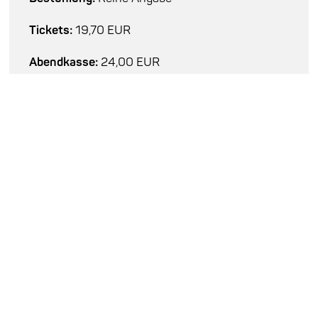
Tickets:
19,70 EUR
Abendkasse:
24,00 EUR
Tickets kaufen
Besetzung
Lea Bertucci : sax, elec
Ben Vida : elec, syn
Late Night