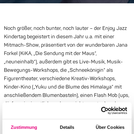
Noch größer, noch bunter, noch lauter – der Enjoy Jazz
Kindertag begeistert in diesem Jahr u.a. mit einer
Mitmach-Show, präsentiert von der wunderbaren Jana
Forkel (KiKA, „Die Sendung mit der Maus“,
„neuneinhalb“), außerdem gibt es Live-Musik, Musik-
Bewegungs-Workshops, die „Schneekönigin“ als
Figurentheater, verschiedene Kreativ-Workshops,
Kinder-Kino („Yuku und die Blume des Himalaya“ mit
anschließendem Blumenbasteln), einen Flash Mob (ups,
dürfen wir eigentlich noch gar nicht verraten) und
weitere Überraschungen wie z.B. eine „Playtronica
Station“: Durch Berührung können dort kinderleicht
Zustimmung
Details
Über Cookies
Gegenstände in Klänge verwandelt werden. All das