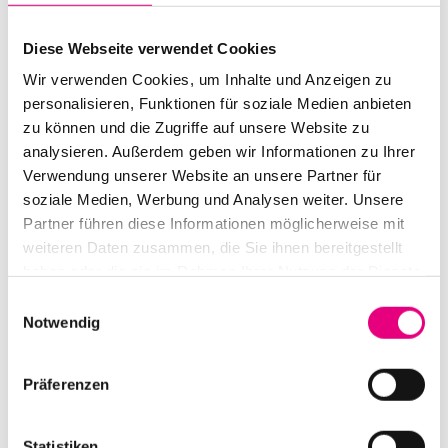
macht unseren Kindertag zu einem großen Spaß für
kleine Entdeckerinnen und Entdecker von 3 bis 10
Diese Webseite verwendet Cookies
Jahren. Ein genauer Zeit- und Raumplan wird ausliegen
Wir verwenden Cookies, um Inhalte und Anzeigen zu
und ab August vorab abrufbar sein.
personalisieren, Funktionen für soziale Medien anbieten
zu können und die Zugriffe auf unsere Website zu
analysieren. Außerdem geben wir Informationen zu Ihrer
Verwendung unserer Website an unsere Partner für
soziale Medien, Werbung und Analysen weiter. Unsere
Partner führen diese Informationen möglicherweise mit
weiteren Daten zusammen, die Sie ihnen bereitgestellt
haben oder die sie im Rahmen Ihrer Nutzung der Dienste
gesammelt haben.
Einwilligungsauswahl
Notwendig
Präferenzen
Statistiken