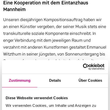
Eine Kooperation mit dem Eintanzhaus
Mannheim
Unseren diesjährigen Kompositionsauftrag haben wir
an einen Künstler vergeben, der seiner Musik stets eine
transkulturelle soziale Komponente einschreibt. In
enger Verbindung mit dem jeweiligen Raum und
verzahnt mit anderen Kunstformen gestaltet Emmanuel
Witzthum in seiner jüngsten, von Sonnenuntergang bis
Sonnenaufgang dauernden Arbeit
einen jederzeit
betretbaren Rückzugsort mitten in der Stadt
. Einen
Raum, in dem „durch Musik eine Stimmung von
Zustimmung
Details
Über Cookies
Mitgefühl, Nächstenliebe und Hoffnung entfacht und
gefördert wird“. Das Setting versteht sich als Einladung
an das Publikum, in etwas einzutauchen, das auf
Diese Webseite verwendet Cookies
unterschiedlichen Bewusstseins- und
Wir verwenden Cookies, um Inhalte und Anzeigen zu
Empfindungsebenen heilende Harmonien erzeugt. „Als