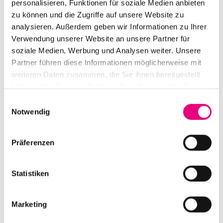
personalisieren, Funktionen für soziale Medien anbieten
Künstler“, so Witzthum, „halte ich es für entscheidend,
zu können und die Zugriffe auf unsere Website zu
einen Raum zu schaffen, der die Herzen und Gedanken
analysieren. Außerdem geben wir Informationen zu Ihrer
Verwendung unserer Website an unsere Partner für
der Menschen für das Potenzial öffnen kann, weniger
soziale Medien, Werbung und Analysen weiter. Unsere
polarisiert und offener füreinander zu sein.“ Hier kann
Partner führen diese Informationen möglicherweise mit
man die Schönheit der eigenen Gedanken entdecken.
weiteren Daten zusammen, die Sie ihnen bereitgestellt
haben oder die sie im Rahmen Ihrer Nutzung der Dienste
Der Raum ist von 18:40 bis 7:44 betretbar
gesammelt haben.
Einwilligungsauswahl
(Sonnenuntergang bis Sonnenaufgang)
Notwendig
Präferenzen
Statistiken
Marketing