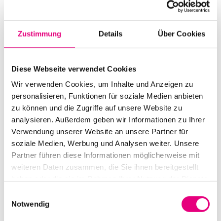
Vokal-Projekts Carmela, „Vinde Todas“. Es basiert auf
ihrer ethnographischen Forschung zu den mündlich
Zustimmung
Details
Über Cookies
überlieferten Gesangstraditionen Galiciens, ihrer
thematischen, rhythmischen und ästhetischen Vielfalt
und der Geschlechterperspektive bei der Überlieferung
Diese Webseite verwendet Cookies
dieser Gesänge. Ob nun Dudelsack oder Gesang: Carme
Wir verwenden Cookies, um Inhalte und Anzeigen zu
López verbindet Tradition, Gegenwart und den Blick in
personalisieren, Funktionen für soziale Medien anbieten
die Zukunft zu einem spannenden Gesamterlebnis.
zu können und die Zugriffe auf unsere Website zu
analysieren. Außerdem geben wir Informationen zu Ihrer
Verwendung unserer Website an unsere Partner für
soziale Medien, Werbung und Analysen weiter. Unsere
Partner führen diese Informationen möglicherweise mit
weiteren Daten zusammen, die Sie ihnen bereitgestellt
haben oder die sie im Rahmen Ihrer Nutzung der Dienste
gesammelt haben.
Einwilligungsauswahl
Notwendig