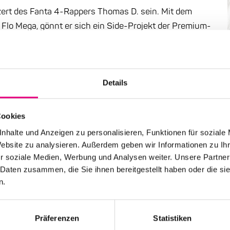
ert des Fanta 4-Rappers Thomas D. sein. Mit dem
Flo Mega, gönnt er sich ein Side-Projekt der Premium-
ulsierende Album „The M.A.R.S. Sessions“ wurde
io aufgenommen. Neben Solo-Arbeiten präsentiert es
gibt es ein spektakuläres Live-Set des Mannheimer
Details
r-Hauff mit DJ Radio Bergheim sowie die Talk-Show
t Song-Beispielen von Nena bis David Bowie, u.a. mit
021“).
Cookies
nhalte und Anzeigen zu personalisieren, Funktionen für soziale
Website zu analysieren. Außerdem geben wir Informationen zu I
r soziale Medien, Werbung und Analysen weiter. Unsere Partner
 werden spätestens Mitte August per E-Mail
 Daten zusammen, die Sie ihnen bereitgestellt haben oder die s
n.
Präferenzen
Statistiken