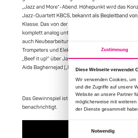
„Jazz and More“-Abend. Höhepunkt wird das Konz
Jazz-Quartett KBCS, bekannt als Begleitband von 
Klasse. Das von der Kritik gefeierte, entspannt p
komplett analog unter Live-Bedingungen im Stud
auch Neubearbeitungen von Fanta 4-Songs. Dazu 
Zustimmung
Trompeters und Elektronik-Künstlers Julian Maie
„Beef it up!“ über Jazz-Solos in der Popmusik, mi
Aida Baghernejad („Music Journalist of the Year 2
Diese Webseite verwendet 
Wir verwenden Cookies, um I
und die Zugriffe auf unsere 
Website an unsere Partner fü
Das Gewinnspiel ist beendet. Die Gewinner:innen
möglicherweise mit weiteren
benachrichtigt.
der Dienste gesammelt habe
Einwilligungsauswahl
Notwendig