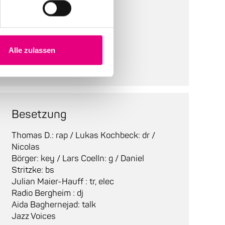
Bestuhlung:
bestuhlt
Tickets:
ausverkauft
Alle zulassen
Abendkasse:
ausverkauft
Besetzung
Thomas D.: rap / Lukas Kochbeck: dr /
Nicolas
Börger: key / Lars Coelln: g / Daniel
Stritzke: bs
Julian Maier-Hauff : tr, elec
Radio Bergheim : dj
Aida Baghernejad: talk
Jazz Voices