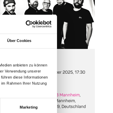
Über Cookies
Auf einen Blick
 Medien anbieten zu können
hrer Verwendung unserer
Beginn:
Dienstag, 21. Oktober 2025, 17:30
 führen diese Informationen
Einlass:
17:00
ie im Rahmen Ihrer Nutzung
Ort:
PHOENIX group COLAB Mannheim
,
Pfingstweidstraße 10-12, Mannheim,
Baden-Württemberg, 68199, Deutschland
Marketing