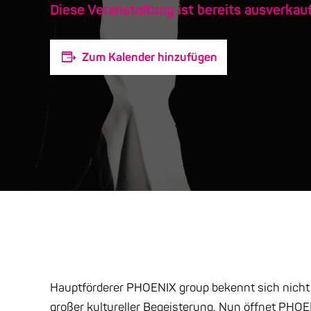
Diese Veranstaltung ist bereits ausverkauf
Zum Kalender hinzufügen
Hauptförderer PHOENIX group bekennt sich nicht 
großer kultureller Begeisterung. Nun öffnet PHO