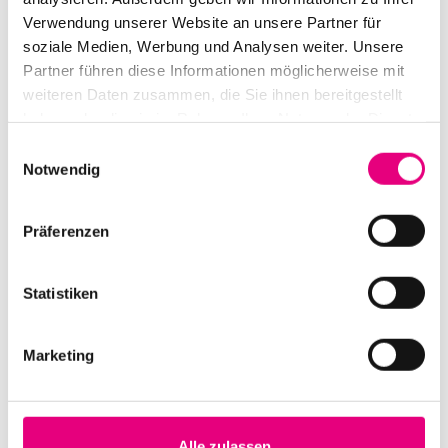
Verwendung unserer Website an unsere Partner für
Support:
Silvina Gaß Orange Earth
soziale Medien, Werbung und Analysen weiter. Unsere
Partner führen diese Informationen möglicherweise mit
weiteren Daten zusammen, die Sie ihnen bereitgestellt
haben oder die sie im Rahmen Ihrer Nutzung der Dienste
gesammelt haben.
Einwilligungsauswahl
Notwendig
Präferenzen
Statistiken
Marketing
Alle zulassen