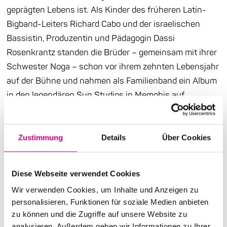
geprägten Lebens ist. Als Kinder des früheren Latin-
Bigband-Leiters Richard Cabo und der israelischen
Bassistin, Produzentin und Pädagogin Dassi
Rosenkrantz standen die Brüder – gemeinsam mit ihrer
Schwester Noga – schon vor ihrem zehnten Lebensjahr
auf der Bühne und nahmen als Familienband ein Album
in den legendären Sun Studios in Memphis auf.
Während der Pandemie fanden sich die beiden als
Schüler im gemeinsamen Lockdown wieder – die
Geburtsstunde eines neuen kreativen Weges. Auf ihrem
Zustimmung
Details
Über Cookies
Debütalbum „Osmosis”, das im Frühjahr 2025 erschien,
verschmelzen Zohar & Adam Elemente aus
Diese Webseite verwendet Cookies
progressivem Jazz, Latin, Hip-Hop und Weltmusik zu
Wir verwenden Cookies, um Inhalte und Anzeigen zu
einem ganz eigenen Klangbild. Ihr intensives
personalisieren, Funktionen für soziale Medien anbieten
musikalisches Zusammenspiel erinnert an Größen wie
zu können und die Zugriffe auf unsere Website zu
Chick Corea oder Weather Report.
analysieren. Außerdem geben wir Informationen zu Ihrer