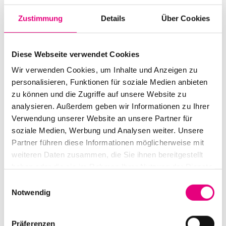
Zustimmung
Details
Über Cookies
Diese Webseite verwendet Cookies
Wir verwenden Cookies, um Inhalte und Anzeigen zu
Alle Veranstaltungen im Überblick
personalisieren, Funktionen für soziale Medien anbieten
zu können und die Zugriffe auf unsere Website zu
analysieren. Außerdem geben wir Informationen zu Ihrer
Verwendung unserer Website an unsere Partner für
Zum Programm
soziale Medien, Werbung und Analysen weiter. Unsere
Partner führen diese Informationen möglicherweise mit
weiteren Daten zusammen, die Sie ihnen bereitgestellt
haben oder die sie im Rahmen Ihrer Nutzung der Dienste
gesammelt haben.
Einwilligungsauswahl
Notwendig
Präferenzen