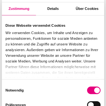
Zustimmung
Details
Über Cookies
Diese Webseite verwendet Cookies
Wir verwenden Cookies, um Inhalte und Anzeigen zu
Alle Veranstaltungen im Überblick
personalisieren, Funktionen für soziale Medien anbieten
zu können und die Zugriffe auf unsere Website zu
analysieren. Außerdem geben wir Informationen zu Ihrer
Verwendung unserer Website an unsere Partner für
Zum Programm
soziale Medien, Werbung und Analysen weiter. Unsere
Partner führen diese Informationen möglicherweise mit
weiteren Daten zusammen, die Sie ihnen bereitgestellt
haben oder die sie im Rahmen Ihrer Nutzung der Dienste
gesammelt haben.
Einwilligungsauswahl
Notwendig
Präferenzen