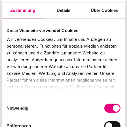
Zustimmung
Details
Über Cookies
Diese Webseite verwendet Cookies
Wir verwenden Cookies, um Inhalte und Anzeigen zu
Alle Veranstaltungen im Überblick
personalisieren, Funktionen für soziale Medien anbieten
zu können und die Zugriffe auf unsere Website zu
analysieren. Außerdem geben wir Informationen zu Ihrer
Verwendung unserer Website an unsere Partner für
Zum Programm
soziale Medien, Werbung und Analysen weiter. Unsere
Partner führen diese Informationen möglicherweise mit
weiteren Daten zusammen, die Sie ihnen bereitgestellt
haben oder die sie im Rahmen Ihrer Nutzung der Dienste
gesammelt haben.
Einwilligungsauswahl
Notwendig
Präferenzen