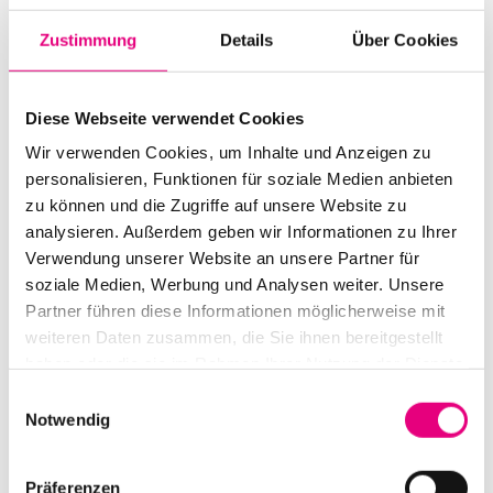
Zustimmung
Details
Über Cookies
Diese Webseite verwendet Cookies
Wir verwenden Cookies, um Inhalte und Anzeigen zu
Alle Veranstaltungen im Überblick
personalisieren, Funktionen für soziale Medien anbieten
zu können und die Zugriffe auf unsere Website zu
analysieren. Außerdem geben wir Informationen zu Ihrer
Verwendung unserer Website an unsere Partner für
Zum Programm
soziale Medien, Werbung und Analysen weiter. Unsere
Partner führen diese Informationen möglicherweise mit
weiteren Daten zusammen, die Sie ihnen bereitgestellt
haben oder die sie im Rahmen Ihrer Nutzung der Dienste
gesammelt haben.
Einwilligungsauswahl
Notwendig
Präferenzen