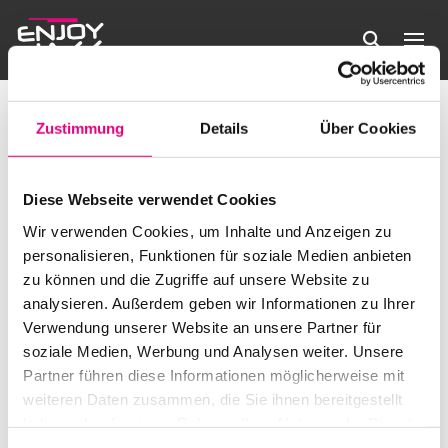
Enjoy Jazz 2025
Veranstaltungen
Enjoy Jazz 2025
Zustimmung
Details
Über Cookies
Veranstaltungen
Es wurden keine Ergebnisse gefunden.
Hinweis
Diese Webseite verwendet Cookies
Anstehende
Verans
Ve
Wir verwenden Cookies, um Inhalte und Anzeigen zu
Suche
Liste
Filter
personalisieren, Funktionen für soziale Medien anbieten
Datum
Anzeigen
An
Suche
zu können und die Zugriffe auf unsere Website zu
wählen.
Heute
Veranstaltungen
Nächste
Vorherige
analysieren. Außerdem geben wir Informationen zu Ihrer
Na
Veransta
und
Verwendung unserer Website an unsere Partner für
soziale Medien, Werbung und Analysen weiter. Unsere
Kalender abonnieren
Ansicht
Partner führen diese Informationen möglicherweise mit
weiteren Daten zusammen, die Sie ihnen bereitgestellt
Navigat
haben oder die sie im Rahmen Ihrer Nutzung der Dienste
gesammelt haben.