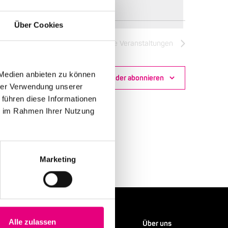
Über Cookies
Nächste
Veranstaltungen
 Medien anbieten zu können
Kalender abonnieren
hrer Verwendung unserer
 führen diese Informationen
ie im Rahmen Ihrer Nutzung
Marketing
Alle zulassen
Service
Über uns