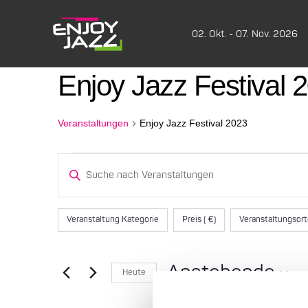
02. Okt. - 07. Nov. 2026
Enjoy Jazz Festival 
Veranstaltungen
Enjoy Jazz Festival 2023
Veranstaltungen
Veranstaltungen
Bitte
Schlüsselwort
Suche
eingeben.
Filter
Das
Suche
Veranstaltung Kategorie
Preis ( €)
Veranstaltungsor
und
Ändern
nach
der
Veranstaltungen
Ansichten,
Formular-
Schlüsselwort.
Anstehende
Heute
Eingabefelder
Navigation
Datum
wird