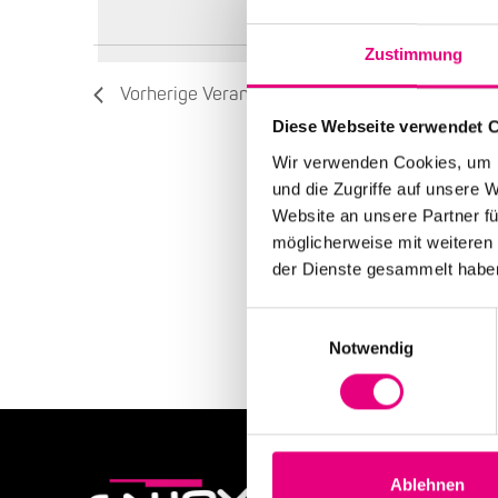
wählen.
die
Liste
Zustimmung
der
Veranstaltungen
Vorherige
Veranstaltungen
mit
Diese Webseite verwendet 
den
gefilterten
Wir verwenden Cookies, um I
Ergebnissen
und die Zugriffe auf unsere 
aktualisieren
Website an unsere Partner fü
möglicherweise mit weiteren
der Dienste gesammelt habe
Einwilligungsauswahl
Notwendig
Ablehnen