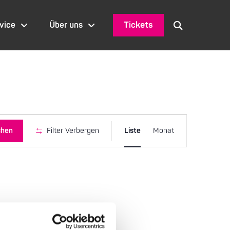
Tickets
vice
Über uns
Veranstaltu
chen
Filter Verbergen
Liste
Monat
Ansichten-
Navigation