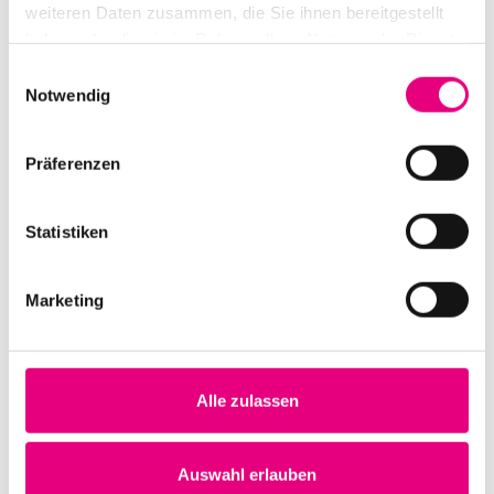
weiteren Daten zusammen, die Sie ihnen bereitgestellt
Samstag, 24. Oktober 2026 ab 16:30
haben oder die sie im Rahmen Ihrer Nutzung der Dienste
Ort
gesammelt haben.
Einwilligungsauswahl
Olympia Kino Leutershausen
Notwendig
Hölderlinstraße 2
Hirschberg an der Bergstraße
Deutschland
Präferenzen
Mehr erfahren
Tickets kaufen
Statistiken
November 2026
Marketing
SA.
7
Alle zulassen
Auswahl erlauben