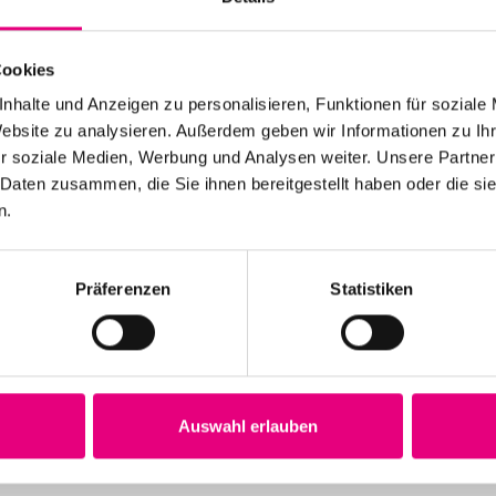
Cookies
Ort
nhalte und Anzeigen zu personalisieren, Funktionen für soziale
0
Franz Danzi Saal
Website zu analysieren. Außerdem geben wir Informationen zu I
Mannheimer Str. 29
r soziale Medien, Werbung und Analysen weiter. Unsere Partner
Schwetzingen
Deutschland
 Daten zusammen, die Sie ihnen bereitgestellt haben oder die s
n.
ufen
Präferenzen
Statistiken
Auswahl erlauben