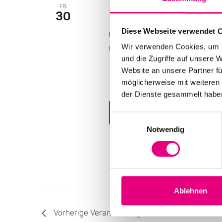
FR.
Matti Klein Soul Trio
30
Diese Webseite verwendet 
Datum und Uhrzeit
Wir verwenden Cookies, um I
Freitag, 30. Oktober 2026 ab 20:0
und die Zugriffe auf unsere 
Website an unsere Partner fü
möglicherweise mit weiteren
der Dienste gesammelt habe
Mehr erfahren
Tickets ka
Einwilligungsauswahl
Notwendig
Ablehnen
Vorherige
Veranstaltungen