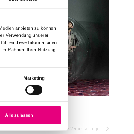
 Medien anbieten zu können
hrer Verwendung unserer
 führen diese Informationen
ie im Rahmen Ihrer Nutzung
Marketing
Alle zulassen
Nächste
Veranstaltungen