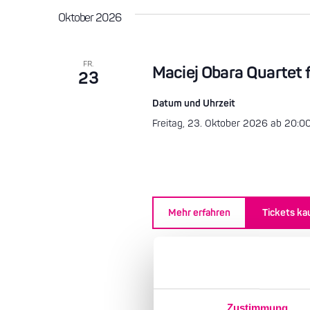
wählen.
die
Oktober 2026
Liste
der
Veranstaltungen
FR.
mit
Maciej Obara Quartet f
23
den
gefilterten
Datum und Uhrzeit
Ergebnissen
Freitag, 23. Oktober 2026 ab 20:0
aktualisieren
Mehr erfahren
Tickets ka
Zustimmung