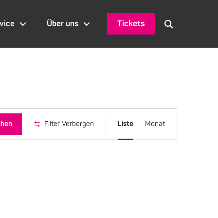
Tickets
vice
Über uns
Veranstaltu
chen
Filter Verbergen
Liste
Monat
Ansichten-
Navigation