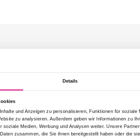
 der Kategorie: Presse
Details
Cookies
12. Mai 2026
28. Enjoy Jazz Festival – Eröffnung mit
nhalte und Anzeigen zu personalisieren, Funktionen für soziale
Souad Massi feat. Youssoupha – Vorverkauf
Website zu analysieren. Außerdem geben wir Informationen zu I
beginnt
r soziale Medien, Werbung und Analysen weiter. Unsere Partner
 Daten zusammen, die Sie ihnen bereitgestellt haben oder die s