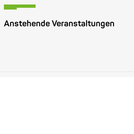
Anstehende Veranstaltungen
Become a friend!
Treten Sie dem Enjoy Jazz-Freundeskreis bei und erhalten Sie
exklusive Informationen rund um das Festival.
Mitglied werden