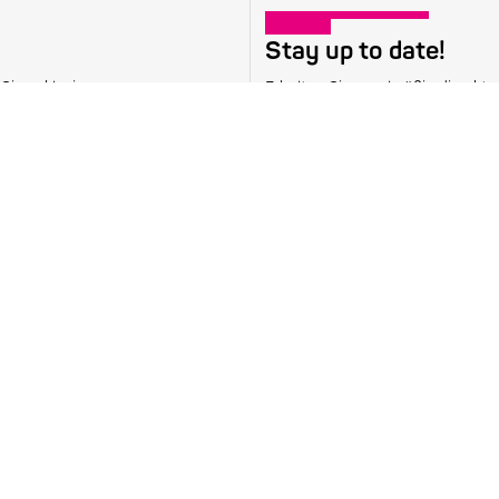
Stay up to date!
Sie exklusive
Erhalten Sie regelmäßig die aktu
Newsletter.
Newsletter abonnieren
Veranstaltungen
Übersicht
Festivalpass