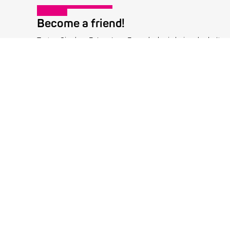
Become a friend!
Treten Sie dem Enjoy Jazz-Freundeskreis bei und erhalten 
Informationen rund um das Festival.
Mitglied werden
info@enjoyjazz.de
+49 6221 6470420