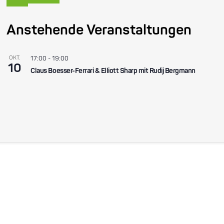
Anstehende Veranstaltungen
OKT.
17:00
-
19:00
10
Claus Boesser-Ferrari & Elliott Sharp mit Rudij Bergmann
Become a friend!
Treten Sie dem Enjoy Jazz-Freundeskreis bei und erhalten Sie
exklusive Informationen rund um das Festival.