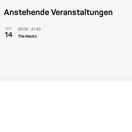
Anstehende Veranstaltungen
SEP.
20:00
-
21:30
14
The Necks
Become a friend!
Treten Sie dem Enjoy Jazz-Freundeskreis bei und erhalten Sie
exklusive Informationen rund um das Festival.