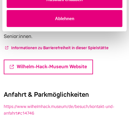
Museen für Kunst des 20. und 21. Jahrhunderts in
Rheinland-Pfalz. Neben regelmäßig wechselnden
Ablehnen
Ausstellungen organisiert das Museum vielfältige
Programme für Kinder und Jugendliche, Familien und
Senior:innen.
Informationen zu Barrierefreiheit in dieser Spielstätte
Wilhelm-Hack-Museum Website
Anfahrt & Parkmöglichkeiten
https://www.wilhelmhack.museum/de/besuch/kontakt-und-
anfahrt#c14746