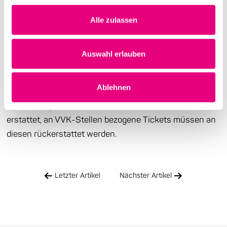
dazu entschieden, ihre kulturellen Veranstaltungen bis
Alle zulassen
einschließlich Sonntag, 23. Oktober,
abzusagen
.
Betroffen ist davon das Konzert
am 22.10.2016
im
Auswahl erlauben
Rahmen von Enjoy Jazz von
Colin Vallon
im BASF-
Gesellschaftshaus Ludwigshafen.
Ablehnen
Alle online gekauften Karten werden automatisch
erstattet, an VVK-Stellen bezogene Tickets müssen an
diesen rückerstattet werden.
Letzter Artikel
Nächster Artikel