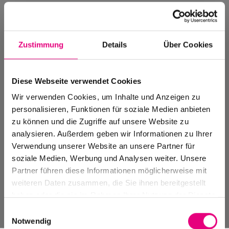
Zustimmung
Details
Über Cookies
Diese Webseite verwendet Cookies
Wir verwenden Cookies, um Inhalte und Anzeigen zu
personalisieren, Funktionen für soziale Medien anbieten
zu können und die Zugriffe auf unsere Website zu
analysieren. Außerdem geben wir Informationen zu Ihrer
Verwendung unserer Website an unsere Partner für
Events Archiv
soziale Medien, Werbung und Analysen weiter. Unsere
Vergangene Veranstaltungen, Festivals
Partner führen diese Informationen möglicherweise mit
und Spielstätten
weiteren Daten zusammen, die Sie ihnen bereitgestellt
haben oder die sie im Rahmen Ihrer Nutzung der Dienste
gesammelt haben.
Einwilligungsauswahl
Notwendig