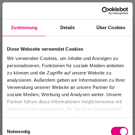
Zustimmung
Details
Über Cookies
Diese Webseite verwendet Cookies
Wir verwenden Cookies, um Inhalte und Anzeigen zu
personalisieren, Funktionen für soziale Medien anbieten
zu können und die Zugriffe auf unsere Website zu
analysieren. Außerdem geben wir Informationen zu Ihrer
Verwendung unserer Website an unsere Partner für
soziale Medien, Werbung und Analysen weiter. Unsere
Events Archive
Partner führen diese Informationen möglicherweise mit
Past events, festivals, and venues
weiteren Daten zusammen, die Sie ihnen bereitgestellt
haben oder die sie im Rahmen Ihrer Nutzung der Dienste
gesammelt haben.
Einwilligungsauswahl
Notwendig