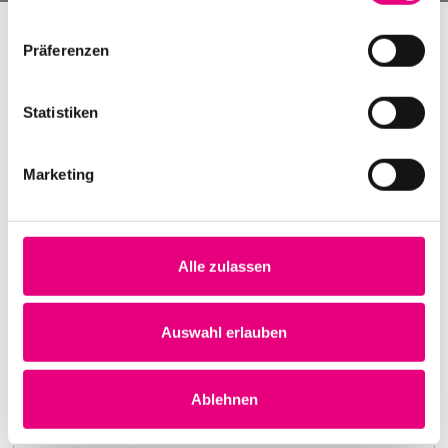
Präferenzen
Statistiken
Marketing
Alle zulassen
Nightmares on Wax
Karlstorbahnhof Cultural Center, Heidelberg
1. October 1999
Auswahl erlauben
8:00 p.m.
Learn more
Ablehnen