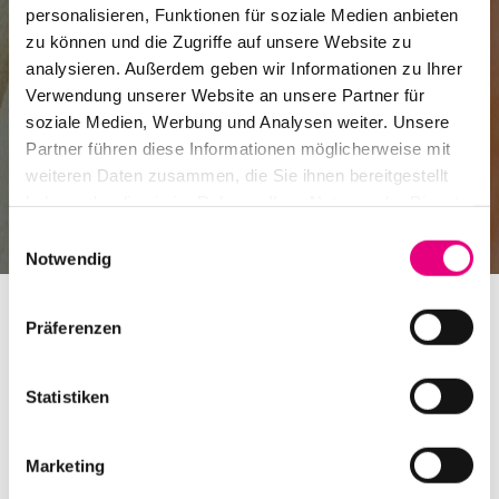
personalisieren, Funktionen für soziale Medien anbieten
zu können und die Zugriffe auf unsere Website zu
analysieren. Außerdem geben wir Informationen zu Ihrer
Verwendung unserer Website an unsere Partner für
soziale Medien, Werbung und Analysen weiter. Unsere
Partner führen diese Informationen möglicherweise mit
weiteren Daten zusammen, die Sie ihnen bereitgestellt
haben oder die sie im Rahmen Ihrer Nutzung der Dienste
gesammelt haben.
Einwilligungsauswahl
Notwendig
Präferenzen
Statistiken
20 Jahre DePhazz –
Zusatztermin, 11.10.2017.
Marketing