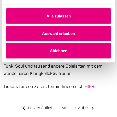
Aufgrund der hohen Nachfrage freuen wir uns, einen
Zusatztermin für die Lounge-Legenden DePhazz
Alle zulassen
präsentieren zu können. Nachdem das Konzert am
12.10. mittlerweile ausverkauft ist, gibt es nun die
Auswahl erlauben
Chance, das 20-jährige Bandjubiläum auch am
Mittwoch, den 11.10. gemeinsam mit den Heidelbergern
Ablehnen
zu feiern. Man kann sich also ein weiteres mal auf eine
spannende Reise durch zwei Jahrzehnte Jazz, Lounge,
Funk, Soul und tausend andere Spielarten mit dem
wandelbaren Klangkollektiv freuen.
Tickets für den Zusatztermin finden sich
HIER
.
Letzter Artikel
Nächster Artikel