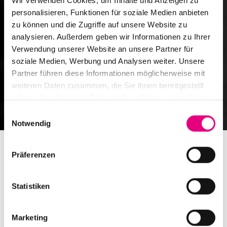
Wir verwenden Cookies, um Inhalte und Anzeigen zu
personalisieren, Funktionen für soziale Medien anbieten
zu können und die Zugriffe auf unsere Website zu
analysieren. Außerdem geben wir Informationen zu Ihrer
Verwendung unserer Website an unsere Partner für
soziale Medien, Werbung und Analysen weiter. Unsere
Partner führen diese Informationen möglicherweise mit
weiteren Daten zusammen, die Sie ihnen bereitgestellt
haben oder die sie im Rahmen Ihrer Nutzung der Dienste
gesammelt haben.
Einwilligungsauswahl
Notwendig
Präferenzen
Statistiken
Enjoy Jazz Abschlusskonzert
mit Archie Shepp
Marketing