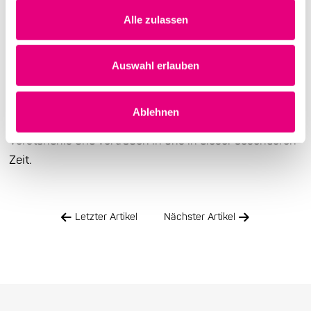
Sicherheitsmaßnahmen statt.
Alle zulassen
Alle weiteren Veranstaltungen im November finden
nicht wie geplant statt. Wir bemühen uns um zeitnahe
Auswahl erlauben
Ersatztermine. Bezüglich der Modalitäten für bereits
gekaufte Tickets werden wir Sie Anfang der
Ablehnen
kommenden Woche informieren. Vielen Dank für Ihr
Verständnis und Vertrauen in uns in dieser besonderen
Zeit.
Letzter Artikel
Nächster Artikel