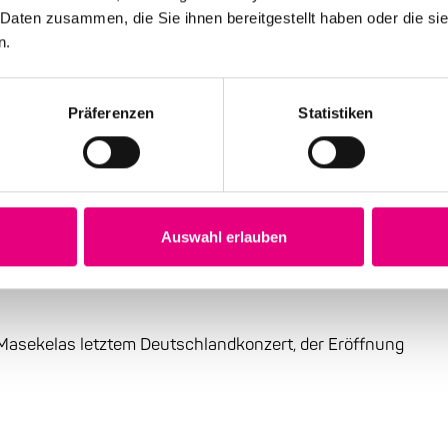
 Daten zusammen, die Sie ihnen bereitgestellt haben oder die s
n.
Präferenzen
Statistiken
z zu Beginn des Jahres. Hugh Masekela erliegt einem
 diesen großartigen Musiker und einzigartigen
Auswahl erlauben
n weit über ein Menschenleben hinaus wirken und
Masekelas letztem Deutschlandkonzert, der Eröffnung