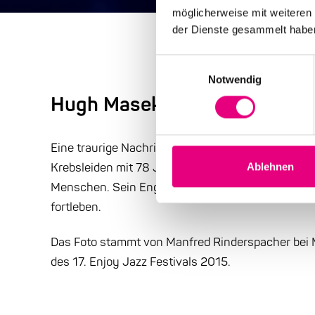
möglicherweise mit weiteren
der Dienste gesammelt habe
Einwilligungsauswahl
Notwendig
Hugh Masekela verstorben
Eine traurige Nachricht ereilt uns auch 2018 gan
Krebsleiden mit 78 Jahren. Enjoy Jazz trauert um
Ablehnen
Menschen. Sein Engagement und sein Werk werde
fortleben.
Das Foto stammt von Manfred Rinderspacher bei 
des 17. Enjoy Jazz Festivals 2015.