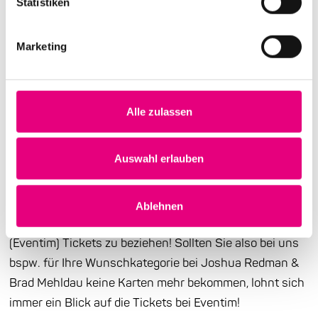
Statistiken
New Jazz Voices nun auch
ausverkauft!
Marketing
Auch die New Jazz Voices sind nun bereits
ausverkauft! Neben dem Shauli Einav & Christophe
Alle zulassen
Girard Duo, sowie dem Duo mit Michael Wollny &
Vincent Peirani ist auch das Konzert mit Thomas
Auswahl erlauben
Siffling ausverkauft.
Als Hinweis: Für die Konzerte in der BASF sind sowohl
Ablehnen
über Enjoy Jazz (Reservix), als auch über die BASF
(Eventim) Tickets zu beziehen! Sollten Sie also bei uns
bspw. für Ihre Wunschkategorie bei Joshua Redman &
Brad Mehldau keine Karten mehr bekommen, lohnt sich
immer ein Blick auf die Tickets bei Eventim!