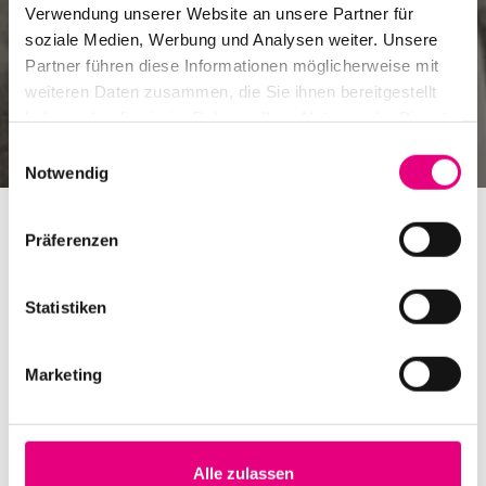
Verwendung unserer Website an unsere Partner für
soziale Medien, Werbung und Analysen weiter. Unsere
Partner führen diese Informationen möglicherweise mit
weiteren Daten zusammen, die Sie ihnen bereitgestellt
haben oder die sie im Rahmen Ihrer Nutzung der Dienste
gesammelt haben.
Einwilligungsauswahl
Notwendig
Präferenzen
Statistiken
Stellungnahme von Enjoy Jazz-
Intendant Rainer Kern und
Marketing
weiteren Sprechern der
Festivalregion Rhein-Neckar zur
Alle zulassen