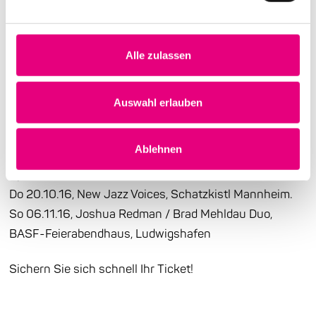
Das Konzert von Thomas Siffling im BASF-
Gesellschaftshaus ist nun auch ausverkauft!
Alle zulassen
Bei folgenden Konzerten sind nur noch wenige
Restkarten zu beziehen:
Auswahl erlauben
Do 06.10.16, Andreas Matthias Pichler Extended –
Konzert im Dunkeln, Schloss-Schule Ilvesheim.
Ablehnen
Fr 14.10.16, Shauli Einav & Christophe Girard Duo, Club
Speicher7 Mannheim.
Do 20.10.16, New Jazz Voices, Schatzkistl Mannheim.
So 06.11.16, Joshua Redman / Brad Mehldau Duo,
BASF-Feierabendhaus, Ludwigshafen
Sichern Sie sich schnell Ihr Ticket!