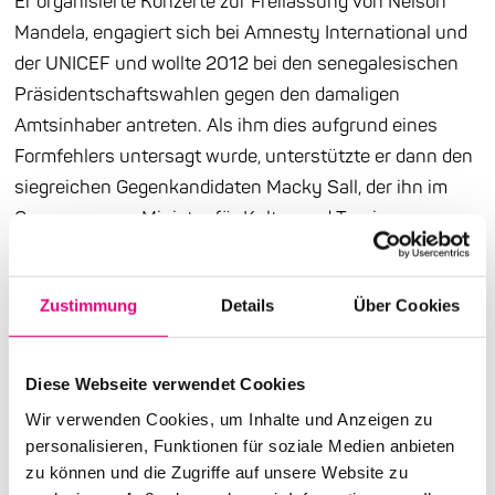
Er organisierte Konzerte zur Freilassung von Nelson
Mandela, engagiert sich bei Amnesty International und
der UNICEF und wollte 2012 bei den senegalesischen
Präsidentschaftswahlen gegen den damaligen
Amtsinhaber antreten. Als ihm dies aufgrund eines
Formfehlers untersagt wurde, unterstützte er dann den
siegreichen Gegenkandidaten Macky Sall, der ihn im
Gegenzug zum Minister für Kultur und Tourismus
machte. Noch heute fungiert der Sänger als
„besonderer Berater“ des längst nicht unumstrittenen
Zustimmung
Details
Über Cookies
Präsidenten, der sich von Visionär zum Autokraten
entwickelt hat, weshalb sich N’dour bei den
Oppositionsprotesten im Frühjahr 2021 plötzlich als
Diese Webseite verwendet Cookies
Regierungsvertreter auf der „falschen“ Seite
Wir verwenden Cookies, um Inhalte und Anzeigen zu
wiederfand. Vielleicht auch um sein etwas angekratztes
personalisieren, Funktionen für soziale Medien anbieten
Image wieder aufzupolieren, gibt sich sein aktuelles, im
zu können und die Zugriffe auf unsere Website zu