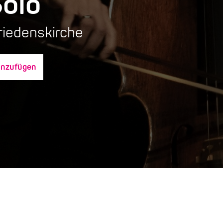
Solo
riedenskirche
inzufügen