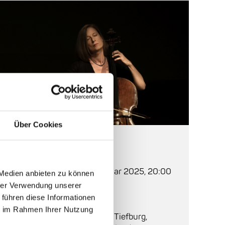
© Lisa Franz
Über Cookies
Auf einen Blick
Beginn:
Samstag, 15. Februar 2025, 20:00
 Medien anbieten zu können
hrer Verwendung unserer
Einlass:
19:00
 führen diese Informationen
ie im Rahmen Ihrer Nutzung
Ort:
Friedenskirche
, An der Tiefburg,