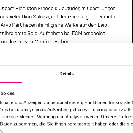
mit dem Pianisten Francois Couturier, mit dem jungen
spieler Dino Saluzzi, mit dem sie einige ihrer mehr
vo Pärt haben ihr filigrane Werke auf den Leib
tzt ihre erste Solo-Aufnahme bei ECM erscheint –
 produziert von Manfred Eicher.
t sie zwei von Bachs Suiten für Violoncello mit großer
verbindet das Bach-Universum zudem mit zwei anderen
 Abel und des Schotten Tobias Hume. Beide waren
Details
die Stücke aufs Cello, in ihrem Spiel aber denkt sie das
eit und innere Logik, so schreibt Kristina Maidt-Zinke
Cookies
 einander berührt haben.“ Aber nicht nur berühren sie
nhalte und Anzeigen zu personalisieren, Funktionen für soziale
e Friedenskirche bietet einen würdigen Rahmen für
Website zu analysieren. Außerdem geben wir Informationen zu I
r soziale Medien, Werbung und Analysen weiter. Unsere Partner
 Daten zusammen, die Sie ihnen bereitgestellt haben oder die s
n.