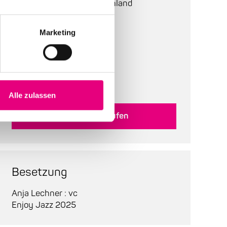
Heidelberg, 69121, Deutschland
Bestuhlung:
bestuhlt
Marketing
Tickets:
32,90 €
Abendkasse:
36 €
Alle zulassen
Tickets kaufen
Besetzung
Anja Lechner : vc
Enjoy Jazz 2025