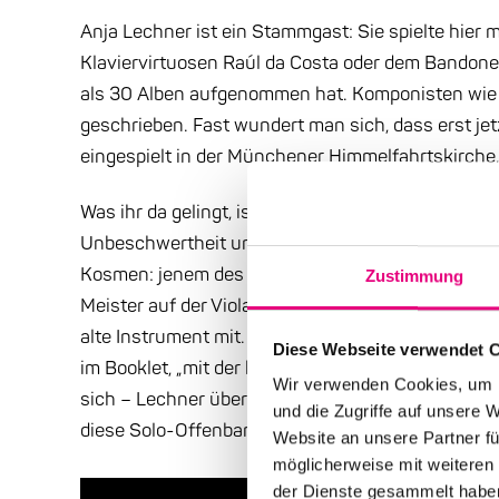
Anja Lechner ist ein Stammgast: Sie spielte hier 
Klaviervirtuosen Raúl da Costa oder dem Bandoneon
als 30 Alben aufgenommen hat. Komponisten wie Ar
geschrieben. Fast wundert man sich, dass erst je
eingespielt in der Münchener Himmelfahrtskirche,
Was ihr da gelingt, ist meisterlich: Nicht nur läss
Unbeschwertheit und Raffinesse erklingen. Sie 
Kosmen: jenem des Frühklassikers Carl Friedrich
Zustimmung
Meister auf der Viola da Gamba. Lechner überträgt 
alte Instrument mit. Man staune über die Leichtigk
Diese Webseite verwendet 
im Booklet, „mit der hier drei musikalische Welten
Wir verwenden Cookies, um I
sich – Lechner übersetzt sie in die Gegenwart. Di
und die Zugriffe auf unsere 
diese Solo-Offenbarung.
Website an unsere Partner fü
möglicherweise mit weiteren
der Dienste gesammelt habe