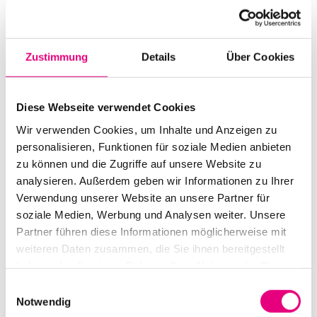
modernen, coolen Ton entwickelt, der sich kongenial auf
die Erzählweisen seiner Mitstreiter einlässt und bei
Zustimmung
Details
Über Cookies
allem Nuancenreichtum pointiert und mitreißend sein
kann.
Diese Webseite verwendet Cookies
Die Musik des jüngsten Albums „Naked Truth“ kam auf
Wir verwenden Cookies, um Inhalte und Anzeigen zu
magische Weise zu ihm, entfaltete sich erst im Studio.
personalisieren, Funktionen für soziale Medien anbieten
Der Entstehungsprozess steht im Mittelpunkt, nicht
zu können und die Zugriffe auf unsere Website zu
das Ziel. Eine „Meditation“ nennt er „Naked Truth“ –
ein
analysieren. Außerdem geben wir Informationen zu Ihrer
minimalistischer Versuch über unendliche melodische
Verwendung unserer Website an unsere Partner für
Möglichkeiten.
soziale Medien, Werbung und Analysen weiter. Unsere
Partner führen diese Informationen möglicherweise mit
weiteren Daten zusammen, die Sie ihnen bereitgestellt
haben oder die sie im Rahmen Ihrer Nutzung der Dienste
gesammelt haben.
Einwilligungsauswahl
Notwendig