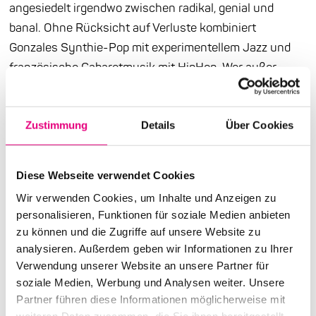
angesiedelt irgendwo zwischen radikal, genial und
banal. Ohne Rücksicht auf Verluste kombiniert
Gonzales Synthie-Pop mit experimentellem Jazz und
französische Cabaretmusik mit HipHop. Wer außer
„Gonzo“, wie ihn eingefleischte Fans nennen, könnte
innerhalb eines Konzerts den Spagat zwischen Keith
Jarrett und Richard Clayderman vollziehen und dabei
Zustimmung
Details
Über Cookies
auch noch glaubwürdig erscheinen? Neben dem
Spaßfaktor, der bei seinen Auftritten garantiert nicht zu
Diese Webseite verwendet Cookies
kurz kommt, hat alles, was Gonzales tut, immer auch
Wir verwenden Cookies, um Inhalte und Anzeigen zu
etwas Poetisches und Tiefe. Vor allem aber ist Jason
personalisieren, Funktionen für soziale Medien anbieten
Charles Beck, wie der gebürtige Kanadier und Wahl-
zu können und die Zugriffe auf unsere Website zu
Kölner mit bürgerlichem Namen heißt, ein begnadeter
analysieren. Außerdem geben wir Informationen zu Ihrer
Entertainer. „In meinem Kopf bin ich ein Popkünstler“,
Verwendung unserer Website an unsere Partner für
soziale Medien, Werbung und Analysen weiter. Unsere
sagte das Multitalent kürzlich in einem Interview. „Denn
Partner führen diese Informationen möglicherweise mit
ich bin sehr am Publikum orientiert. Kommunikation mit
weiteren Daten zusammen, die Sie ihnen bereitgestellt