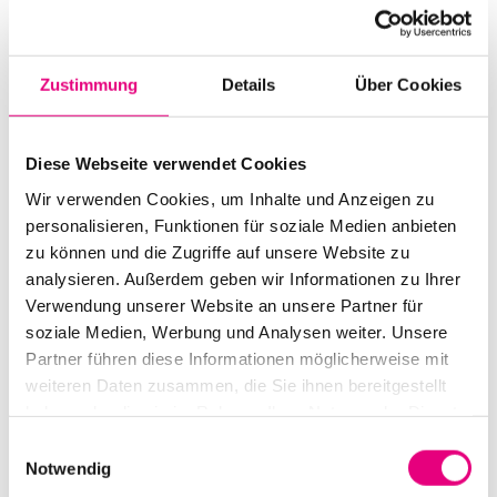
Liebe auf die Enjoy Jazz Bühne bringen. Mit kunstvollen
Saxofonläufen voller Dringlichkeit übersetzt Collier, der
Zustimmung
Details
Über Cookies
sein eigenes Album „Cosmic Transitions“ an Coltranes
Geburtstag mit dem historischen Original-Equipment
von „A Love Supreme“ aufnahm, dessen Meisterwerk in
Diese Webseite verwendet Cookies
die Gegenwart. In dem unbedingten Glauben an die
Wir verwenden Cookies, um Inhalte und Anzeigen zu
transformative Kraft der Musik. Intensiv und
personalisieren, Funktionen für soziale Medien anbieten
konzentriert.
zu können und die Zugriffe auf unsere Website zu
analysieren. Außerdem geben wir Informationen zu Ihrer
Um 19:30 findet eine Konzerteinführung statt.
Verwendung unserer Website an unsere Partner für
soziale Medien, Werbung und Analysen weiter. Unsere
Partner führen diese Informationen möglicherweise mit
weiteren Daten zusammen, die Sie ihnen bereitgestellt
haben oder die sie im Rahmen Ihrer Nutzung der Dienste
gesammelt haben.
Einwilligungsauswahl
Notwendig