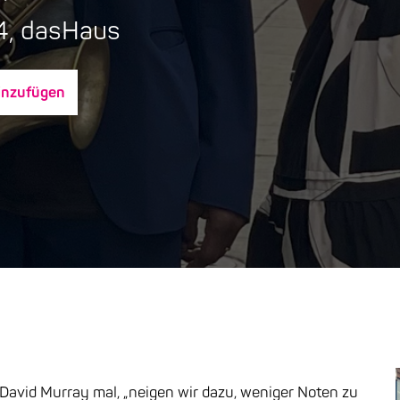
4, dasHaus
inzufügen
 David Murray mal, „neigen wir dazu, weniger Noten zu