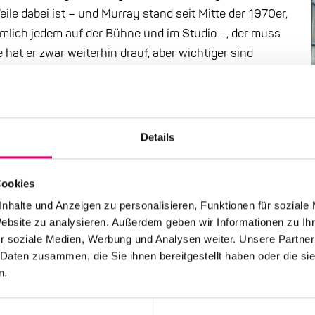
eile dabei ist – und Murray stand seit Mitte der 1970er,
emlich jedem auf der Bühne und im Studio –, der muss
 hat er zwar weiterhin drauf, aber wichtiger sind
r Töne, aus denen er Geschichten und Stimmungen
 (p), Luke Stewart (b) und Russell Carter (dr) erlaubt
gardistischer Impetus immer von Vorbildern wie
sättigten Stories zu erzählen. Das Debüt des
Details
ives, stilistisch vielfältiges Album voller
 – und mit viel Autorität.
Cookies
nhalte und Anzeigen zu personalisieren, Funktionen für soziale
Website zu analysieren. Außerdem geben wir Informationen zu I
r soziale Medien, Werbung und Analysen weiter. Unsere Partner
 Daten zusammen, die Sie ihnen bereitgestellt haben oder die s
n.