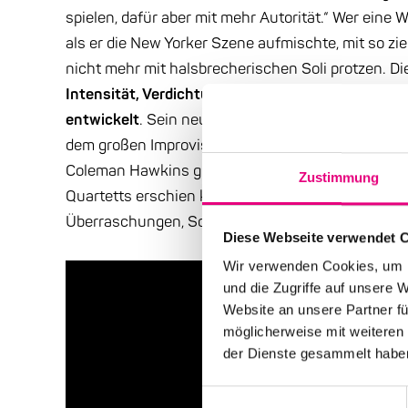
spielen, dafür aber mit mehr Autorität.“ Wer eine W
als er die New Yorker Szene aufmischte, mit so zi
nicht mehr mit halsbrecherischen Soli protzen. Die
Intensität, Verdichtung, der Charakter einzelne
entwickelt
. Sein neues Quartett mit Marta Sánchez
dem großen Improvisationskünstler, dessen avant
Coleman Hawkins geerdet war, diese erfahrungsge
Zustimmung
Quartetts erschien kürzlich bei Intakt – ein express
Überraschungen, Soul, Dynamik. Murray at his best
Diese Webseite verwendet 
Wir verwenden Cookies, um I
und die Zugriffe auf unsere 
Website an unsere Partner fü
möglicherweise mit weiteren
der Dienste gesammelt habe
Einwilligungsauswahl