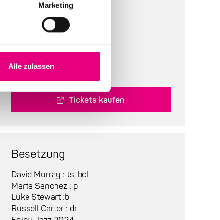
Marketing
Bestuhlung:
bestuhlt
Tickets:
35,10 EUR
Abendkasse:
38 EUR
Alle zulassen
Tickets kaufen
Besetzung
David Murray : ts, bcl
Marta Sanchez : p
Luke Stewart :b
Russell Carter : dr
Enjoy Jazz 2024