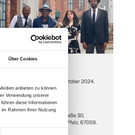
© Francesca Cinelli Murray
Über Cookies
Auf einen Blick
Beginn:
Donnerstag, 31. Oktober 2024,
20:00
 Medien anbieten zu können
hrer Verwendung unserer
Einlass:
19:00
 führen diese Informationen
ie im Rahmen Ihrer Nutzung
Ort:
dasHaus
, Bahnhofsstraße 30,
Ludwigshafen, Rheinland-Pfalz, 67059,
Deutschland