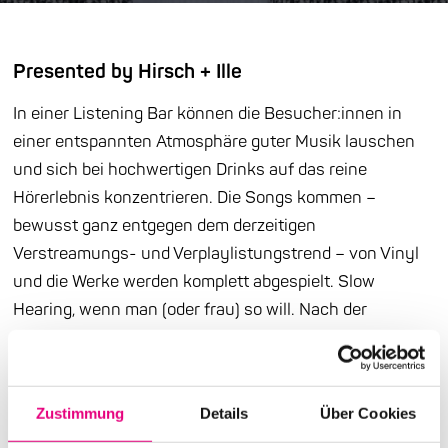
Presented by Hirsch + Ille
In einer Listening Bar können die Besucher:innen in
einer entspannten Atmosphäre guter Musik lauschen
und sich bei hochwertigen Drinks auf das reine
Hörerlebnis konzentrieren. Die Songs kommen –
bewusst ganz entgegen dem derzeitigen
Verstreamungs- und Verplaylistungstrend – von Vinyl
und die Werke werden komplett abgespielt. Slow
Hearing, wenn man (oder frau) so will. Nach der
erfolgreichen Premiere im letztjährigen
Jubiläumsfestival, arbeitet Enjoy Jazz bei der
Neuauflage hierfür wieder mit Hirsch + Ille, dem
Zustimmung
Details
Über Cookies
Spezialisten für Unterhaltungselektronik, zusammen.