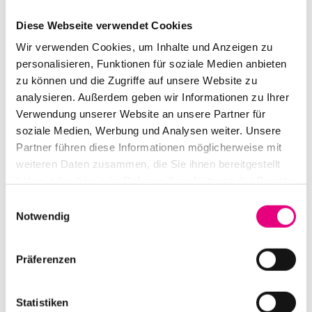
Vier verschiedene Hosts, allesamt
Musikjournalist:innen, stellen ein ausgesuchtes Album
Diese Webseite verwendet Cookies
vor, das im Anschluss auf hochwertiger
Wir verwenden Cookies, um Inhalte und Anzeigen zu
Audioausrüstung gespielt wird, die ein erstklassiges
personalisieren, Funktionen für soziale Medien anbieten
Klangerlebnis garantiert. Im Anschluss besteht Raum
zu können und die Zugriffe auf unsere Website zu
analysieren. Außerdem geben wir Informationen zu Ihrer
für den Austausch zwischen Host und Publikum über
Verwendung unserer Website an unsere Partner für
das Gehörte.
soziale Medien, Werbung und Analysen weiter. Unsere
Partner führen diese Informationen möglicherweise mit
Silvia Silko ist hat in Heidelberg und Paderborn
weiteren Daten zusammen, die Sie ihnen bereitgestellt
Philosophie, Germanistik und Popmusik studiert,
haben oder die sie im Rahmen Ihrer Nutzung der Dienste
arbeitet und lebt heute aber in Berlin. Sie ist Musik- und
gesammelt haben.
Einwilligungsauswahl
Popkulturjournalistin und schreibt hauptsächlich für
Notwendig
den Tagesspiegel, das POLYTON-Magazin und sitzt
regelmäßig als Expertin in der Radiosendung
Präferenzen
„Soundcheck“.
Statistiken
Die Veranstaltung ist ausgebucht, es ist keine