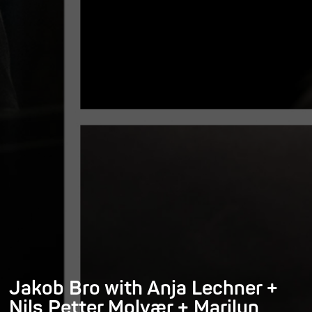
Jakob Bro with Anja Lechner +
Nils Petter Molvær + Marilyn