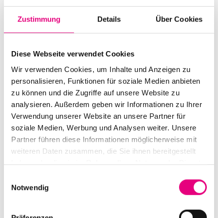
Musik klingt. Und vor allem, den Einschränkungen, in
Zustimmung
Details
Über Cookies
der Außenwahrnehmung als Jazz-Musiker
schubladisiert zu werden, zu entkommen. In einem
Interview darauf angesprochen, inwieweit seine
Diese Webseite verwendet Cookies
aktuelle Ästhetik sich auf eine japanische
Wir verwenden Cookies, um Inhalte und Anzeigen zu
Herangehensweise und auf Minimalismus beziehe,
personalisieren, Funktionen für soziale Medien anbieten
zu können und die Zugriffe auf unsere Website zu
outete sich Bro als Fan der japanischen Ambient-
analysieren. Außerdem geben wir Informationen zu Ihrer
Pionierin Midori Takada („Through The Looking Glass“
Verwendung unserer Website an unsere Partner für
(1988)), mit der er im Frühsommer in Berlin und
soziale Medien, Werbung und Analysen weiter. Unsere
Kopenhagen zwei komplett frei improvisierte
Partner führen diese Informationen möglicherweise mit
Performances gab. Im Anschluss daran nahm ein
weiteren Daten zusammen, die Sie ihnen bereitgestellt
Quartett in der Besetzung des heutigen Abends (Gitarre,
haben oder die sie im Rahmen Ihrer Nutzung der Dienste
gesammelt haben.
Cello, Trompete, Perkussion & Electronics) jeweils den
Einwilligungsauswahl
Notwendig
Faden auf und spann ihn klangforschend weiter. Im
Berliner „Tagesspiegel“ schrieb der zuverlässige Gregor
Dotzauer dazu: „Etwas Statisches haftet noch dieser
Präferenzen