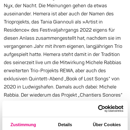
Nyx, der Nacht. Die Meinungen gehen da etwas
auseinander. Hemera ist aber auch der Namen des
Trioprojekts, das Tania Giannouli als »Artist in
Residence« des Festivaljahrgangs 2022 eigens für
diesen Anlass zusammengestellt hat, nachdem sie im
vergangenen Jahr mit ihrem eigenen, langjährigen Trio
aufgespielt hatte. Hemera steht damit in der Tradition
des seinerzeit live um die Mitwirkung Michele Rabbias
erweiterten Trio-Projekts REWA, aber auch des
exklusiven Quintett-Abend „Book of Lost Songs“ von
2020 in Ludwigshafen. Damals auch dabei: Michele
Rabbia. Der wiederum das Projekt „Chantiers Sonores“
mit dem Bassisten Daniele Roccato am Laufen hat,
offenbar ein ad hoc-Projekt, das es erlaubt, auf
spezifische Aufführungsorte mit lokalen Musiker:innen
Zustimmung
Details
Über Cookies
zu reagieren. Was genau an diesem Abend musikalisch