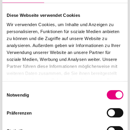
zu erwarten ist, ist gewollt offen. Erklärtermaßen
schätzt Tania Giannouli die Freiheit, mit den
Diese Webseite verwendet Cookies
Erwartungen des Publikums zu spielen. Ein
Wir verwenden Cookies, um Inhalte und Anzeigen zu
mediterraner Einschlag der mit Electronics
personalisieren, Funktionen für soziale Medien anbieten
unterfütterten Klangforschungen dürfte indes nahe
zu können und die Zugriffe auf unsere Website zu
analysieren. Außerdem geben wir Informationen zu Ihrer
liegen. Ansonsten ist der Anspruch, den die Griechin an
Verwendung unserer Website an unsere Partner für
ihre Mitmusiker:innen richtet so einfach wie
soziale Medien, Werbung und Analysen weiter. Unsere
anspruchsvoll. In einem Interview hat sie sich
Partner führen diese Informationen möglicherweise mit
diesbezüglich festgelegt: „Sie müssen das gleiche
weiteren Daten zusammen, die Sie ihnen bereitgestellt
Engagement zeigen wie ich. Sie müssen seriös und
haben oder die sie im Rahmen Ihrer Nutzung der Dienste
professionell sein, aber vor allem müssen sie die gleiche
gesammelt haben.
Einwilligungsauswahl
Leidenschaft und Begeisterung aufbringen wie ich. Ich
Notwendig
habe das Glück, dass alle Musiker in meinen Bands das
gleiche „Feuer“ haben und ihre Seelen in die Musik
Präferenzen
einbringen. Dafür bin ich sehr dankbar.“