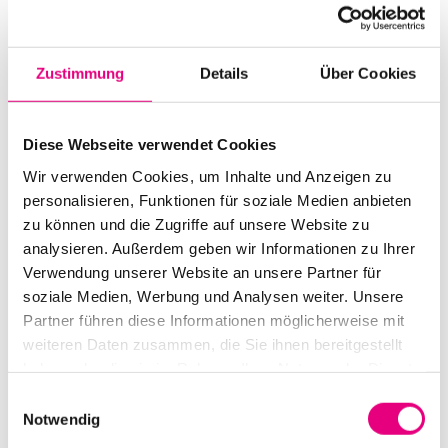
auftritt, Gedichte Allen Ginsbergs mit klassischen
Klavierstücken paart und von Johanna Summer
Zustimmung
Details
Über Cookies
begleitet wird — ergänzt um Beiträge auch von Igor Levit
und Chilly Gonzales. Aus den beiden Alben wurde ein
faszinierendes Duo-Programm, das unausweichlich
Diese Webseite verwendet Cookies
erscheint: Auf der einen Seite der akribische
Wir verwenden Cookies, um Inhalte und Anzeigen zu
Perfektionist, auf der anderen die hochvirtuos-
personalisieren, Funktionen für soziale Medien anbieten
fantasievolle Jazz-Pianistin, die aus der Klassik schöpft
zu können und die Zugriffe auf unsere Website zu
– diese beiden, die sich wechselseitig verehren,
analysieren. Außerdem geben wir Informationen zu Ihrer
Verwendung unserer Website an unsere Partner für
mussten einfach zusammenfinden.
soziale Medien, Werbung und Analysen weiter. Unsere
Partner führen diese Informationen möglicherweise mit
weiteren Daten zusammen, die Sie ihnen bereitgestellt
haben oder die sie im Rahmen Ihrer Nutzung der Dienste
gesammelt haben.
Einwilligungsauswahl
Notwendig