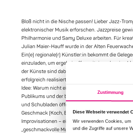
Bloß nicht in die Nische passen! Lieber Jazz-Tromp
elektronischer Musik erforschen. Jazzpreise gewi
Philharmonie und Samy Deluxe arbeiten. Für krea
Julian Maier-Hauff wurde in der Alten Feuerwach
Ein(e) regionale(r) Künstler:in bekommt die Geleg
einzuladen, um ergebnisoffen miteinander eine Id
der Künste sind dabei erlaubt und kombinierbar. 
erfolgreich realisiert. 2022, nach der Pandemie-P
Idee: Warum nicht ein Abendprogramm für einen sp
Zustimmung
Publikums und der beteiligten Künstler:innen bea
und Schubladen öffnende musikalische Improvisat
Diese Webseite verwendet 
Geschmack (Koch, Barkeeper) und Geruch. Ein sin
Improvisationen – ein Gelingen mit Resonanz, da
Wir verwenden Cookies, um I
und die Zugriffe auf unsere 
„geschmackvolle Musik“ zündet. Hmmm, mundet!