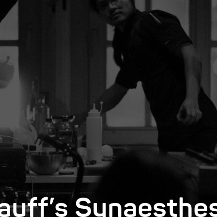
Hauff’s Synaesth