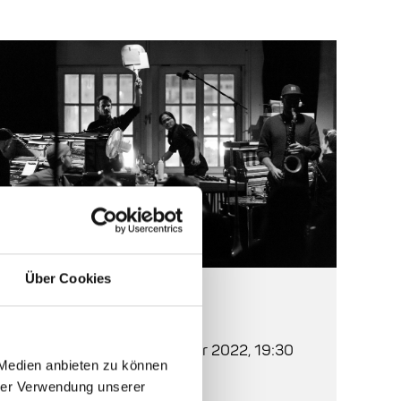
Über Cookies
Auf einen Blick
Beginn:
Montag, 17. Oktober 2022, 19:30
 Medien anbieten zu können
hrer Verwendung unserer
Einlass:
19:00