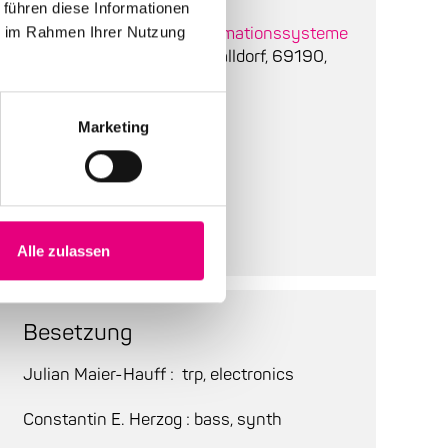
 führen diese Informationen
Ort:
MOBISYS Mobile Informationssysteme
ie im Rahmen Ihrer Nutzung
GmbH
, Altrottstraße 26, Walldorf, 69190,
Deutschland
Bestuhlung:
bestuhlt
Marketing
Tickets:
25,20 €
Abendkasse:
Alle zulassen
Besetzung
Julian Maier-Hauff : trp, electronics
Constantin E. Herzog : bass, synth