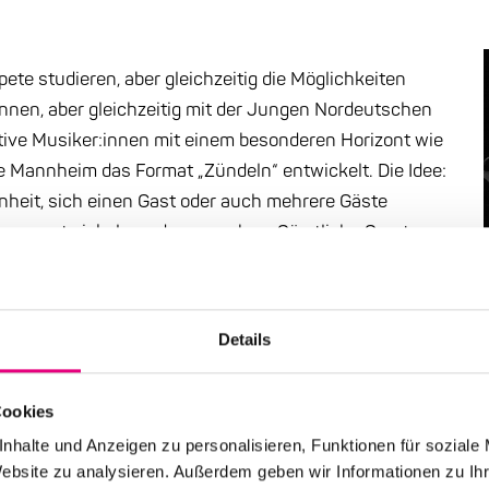
ete studieren, aber gleichzeitig die Möglichkeiten
nnen, aber gleichzeitig mit der Jungen Nordeutschen
tive Musiker:innen mit einem besonderen Horizont wie
e Mannheim das Format „Zündeln“ entwickelt. Die Idee:
enheit, sich einen Gast oder auch mehrere Gäste
ee zu entwickeln und zu erproben. Sämtliche Sparten
Dieses „offene“ Konzept wurde bereits mehrfach
ause, war es an Julian Maier-Hauff zu zündeln. Seine
ezifischen Raum erarbeiten, der alle Sinne des
Details
nsprucht. Also eine möglichst offene, Genre-Grenzen
ion für Auge und Ohr, dazu noch Angebote für
Cookies
nliches Erlebnisbad in Atmosphären und
s jetzt gewissermaßen eine neue Stufe in Sachen
nhalte und Anzeigen zu personalisieren, Funktionen für soziale
Website zu analysieren. Außerdem geben wir Informationen zu I