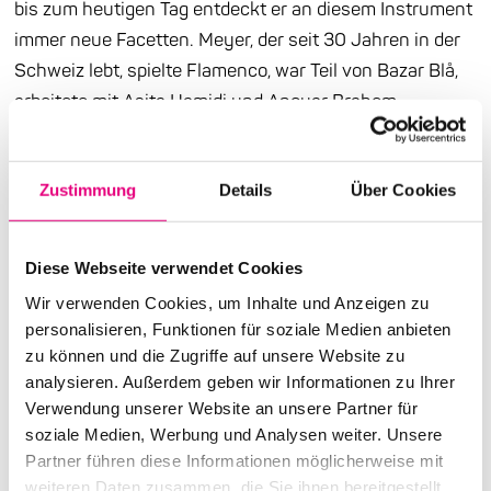
bis zum heutigen Tag entdeckt er an diesem Instrument
immer neue Facetten. Meyer, der seit 30 Jahren in der
Schweiz lebt, spielte Flamenco, war Teil von Bazar Blå,
arbeitete mit Asita Hamidi und Anouar Brahem,
entwickelte mit Nik Bärtsch das Kollektiv RONIN,
gründete das Trio Amiira und die Band NEN und gehört
Zustimmung
Details
Über Cookies
zum Quartett von Simin Tander. 2017 nahm er für ECM
sein erstes Soloalbum auf, ganz frisch erschienen ist
sein zweites, „Convergence“, eingespielt mit
Diese Webseite verwendet Cookies
sechssaitigem Bass, produziert von Manfred Eicher. Zu
Wir verwenden Cookies, um Inhalte und Anzeigen zu
seinen Einflüssen zählt er Anthony Jackson, Alan
personalisieren, Funktionen für soziale Medien anbieten
Holdsworth und Carles Benavent. Für junge
zu können und die Zugriffe auf unsere Website zu
Musiker:innen aber ist Meyer selbst inzwischen ein
analysieren. Außerdem geben wir Informationen zu Ihrer
Vorbild.
Verwendung unserer Website an unsere Partner für
soziale Medien, Werbung und Analysen weiter. Unsere
Partner führen diese Informationen möglicherweise mit
weiteren Daten zusammen, die Sie ihnen bereitgestellt